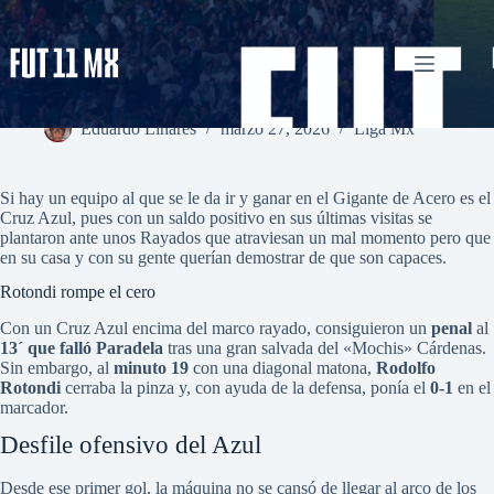
Saltar
al
contenido
¡La máquina vence a Rayados y es nuevo líder de la Liga
MX! Monterrey 0-2 Cruz Azul
Eduardo Linares
marzo 27, 2026
Liga Mx
Si hay un equipo al que se le da ir y ganar en el Gigante de Acero es el
Cruz Azul, pues con un saldo positivo en sus últimas visitas se
plantaron ante unos Rayados que atraviesan un mal momento pero que
en su casa y con su gente querían demostrar de que son capaces.
Rotondi rompe el cero
Con un Cruz Azul encima del marco rayado, consiguieron un
penal
al
13´ que falló Paradela
tras una gran salvada del «Mochis» Cárdenas.
Sin embargo, al
minuto 19
con una diagonal matona,
Rodolfo
Rotondi
cerraba la pinza y, con ayuda de la defensa, ponía el
0-1
en el
marcador.
Desfile ofensivo del Azul
Desde ese primer gol, la máquina no se cansó de llegar al arco de los