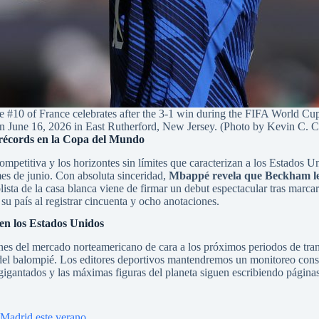
France celebrates after the 3-1 win during the FIFA World Cup 
n June 16, 2026 in East Rutherford, New Jersey. (Photo by Kevin C. 
 récords en la Copa del Mundo
mpetitiva y los horizontes sin límites que caracterizan a los Estados U
mes de junio. Con absoluta sinceridad,
Mbappé revela que Beckham le 
lista de la casa blanca viene de firmar un debut espectacular tras marca
u país al registrar cincuenta y ocho anotaciones.
 en los Estados Unidos
ones del mercado norteamericano de cara a los próximos periodos de tran
del balompié. Los editores deportivos mantendremos un monitoreo const
igantados y las máximas figuras del planeta siguen escribiendo páginas 
l Madrid este verano