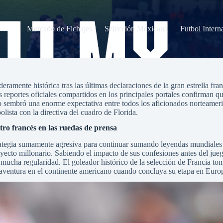
Mercado de Fichajes
Selección Méxicana
Futbol Intern
en el Inter Miami
eramente histórica tras las últimas declaraciones de la gran estrella f
 reportes oficiales compartidos en los principales portales confirman q
lo sembró una enorme expectativa entre todos los aficionados norteamer
olista con la directiva del cuadro de Florida.
stro francés en las ruedas de prensa
tegia sumamente agresiva para continuar sumando leyendas mundiales a s
ecto millonario. Sabiendo el impacto de sus confesiones antes del jueg
ucha regularidad. El goleador histórico de la selección de Francia tom
 aventura en el continente americano cuando concluya su etapa en Euro