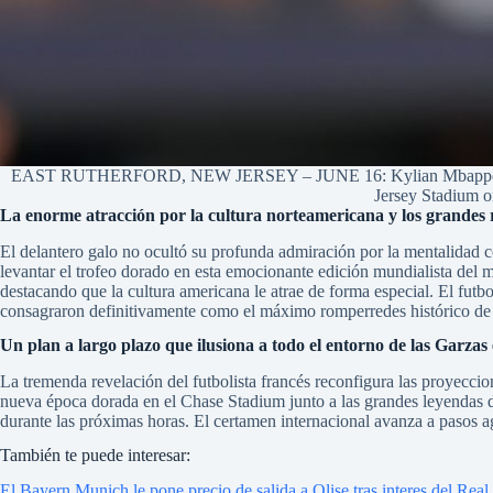
EAST RUTHERFORD, NEW JERSEY – JUNE 16: Kylian Mbappe #10 of 
Jersey Stadium o
La enorme atracción por la cultura norteamericana y los grandes
El delantero galo no ocultó su profunda admiración por la mentalidad co
levantar el trofeo dorado en esta emocionante edición mundialista del 
destacando que la cultura americana le atrae de forma especial. El futbo
consagraron definitivamente como el máximo romperredes histórico de s
Un plan a largo plazo que ilusiona a todo el entorno de las Garzas
La tremenda revelación del futbolista francés reconfigura las proyecci
nueva época dorada en el Chase Stadium junto a las grandes leyendas 
durante las próximas horas. El certamen internacional avanza a pasos ag
También te puede interesar:
El Bayern Munich le pone precio de salida a Olise tras interes del Rea