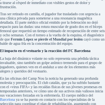
a tirarse al césped de inmediato con visibles gestos de dolor y
frustración.
Tras ser retirado en camilla, el jugador fue trasladado con urgencia a
una clínica privada para someterse a una resonancia magnética
detallada. El parte médico oficial emitido por la federación no dejó
espacio para las dudas: una rotura muscular de grado dos en el bíceps
femoral que requerirá un tiempo estimado de recuperación de entre seis
y ocho semanas. Con el torneo a la vuelta de la esquina, el diagnóstico
de que
Fermín López se pierde el Mundial por lesión
cayó como un
balde de agua fría en la concentración del equipo.
El impacto en el vestuario y la reacción del FC Barcelona
La baja del dinámico volante no solo representa una pérdida táctica
invaluable, sino también un golpe anímico tremendo para el grupo de
jugadores, quienes ven en el andaluz a uno de los elementos más
alegres y queridos del vestuario.
En las oficinas del Camp Nou la noticia ha generado una profunda
molestia y preocupación. El club catalán, que ya ha sufrido bastante
con el «virus FIFA» y las recaídas físicas de sus jóvenes promesas en
temporadas anteriores, ve cómo uno de sus activos más valiosos inicia
sus vacaciones forzadas en la enfermería. El cuerpo médico del
Barcelona
ya se ha puesto en contacto con los especialistas de la
selección para coordinar el plan de rehabilitación, asumiendo con