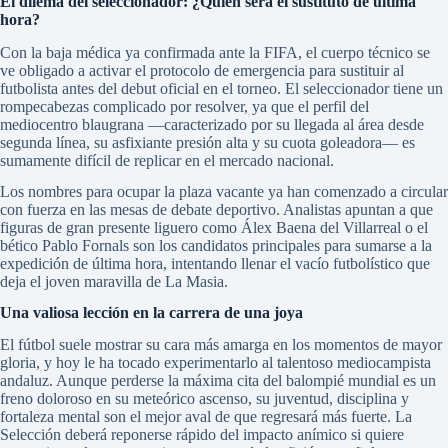
El dilema del seleccionador: ¿Quién será el sustituto de última
hora?
Con la baja médica ya confirmada ante la FIFA, el cuerpo técnico se
ve obligado a activar el protocolo de emergencia para sustituir al
futbolista antes del debut oficial en el torneo. El seleccionador tiene un
rompecabezas complicado por resolver, ya que el perfil del
mediocentro blaugrana —caracterizado por su llegada al área desde
segunda línea, su asfixiante presión alta y su cuota goleadora— es
sumamente difícil de replicar en el mercado nacional.
Los nombres para ocupar la plaza vacante ya han comenzado a circular
con fuerza en las mesas de debate deportivo. Analistas apuntan a que
figuras de gran presente liguero como Álex Baena del Villarreal o el
bético Pablo Fornals son los candidatos principales para sumarse a la
expedición de última hora, intentando llenar el vacío futbolístico que
deja el joven maravilla de La Masia.
Una valiosa lección en la carrera de una joya
El fútbol suele mostrar su cara más amarga en los momentos de mayor
gloria, y hoy le ha tocado experimentarlo al talentoso mediocampista
andaluz. Aunque perderse la máxima cita del balompié mundial es un
freno doloroso en su meteórico ascenso, su juventud, disciplina y
fortaleza mental son el mejor aval de que regresará más fuerte. La
Selección deberá reponerse rápido del impacto anímico si quiere