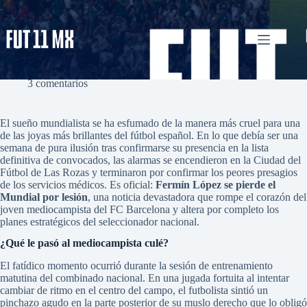
Saltar
al
contenido
Fermín López se pierde el Mundial por lesión
admin
mayo 18, 2026
Uncategorized
3 comentarios
El sueño mundialista se ha esfumado de la manera más cruel para una
de las joyas más brillantes del fútbol español. En lo que debía ser una
semana de pura ilusión tras confirmarse su presencia en la lista
definitiva de convocados, las alarmas se encendieron en la Ciudad del
Fútbol de Las Rozas y terminaron por confirmar los peores presagios
de los servicios médicos. Es oficial:
Fermín López se pierde el
Mundial por lesión
, una noticia devastadora que rompe el corazón del
joven mediocampista del FC Barcelona y altera por completo los
planes estratégicos del seleccionador nacional.
¿Qué le pasó al mediocampista culé?
El fatídico momento ocurrió durante la sesión de entrenamiento
matutina del combinado nacional. En una jugada fortuita al intentar
cambiar de ritmo en el centro del campo, el futbolista sintió un
pinchazo agudo en la parte posterior de su muslo derecho que lo obligó