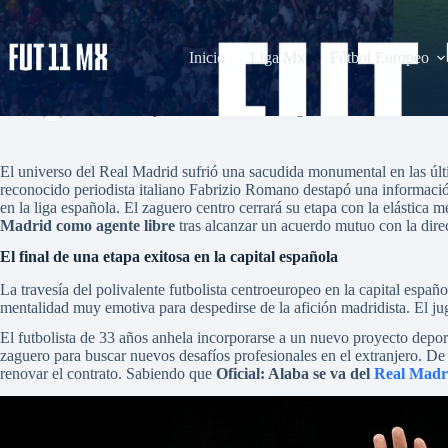
Saltar
al
contenido
Inicio
Liga Mx
Fútbol Europeo
Oficial: Alaba se va del Real Madrid como agente libre
admin
mayo 22, 2026
Uncategorized
1 comentario
El universo del Real Madrid sufrió una sacudida monumental en las últim
reconocido periodista italiano Fabrizio Romano destapó una informació
en la liga española. El zaguero centro cerrará su etapa con la elástica
Madrid como agente libre
tras alcanzar un acuerdo mutuo con la dire
El final de una etapa exitosa en la capital española
La travesía del polivalente futbolista centroeuropeo en la capital españo
mentalidad muy emotiva para despedirse de la afición madridista. El ju
El futbolista de 33 años anhela incorporarse a un nuevo proyecto depor
zaguero para buscar nuevos desafíos profesionales en el extranjero. De
renovar el contrato. Sabiendo que
Oficial: Alaba se va del
Real Madr