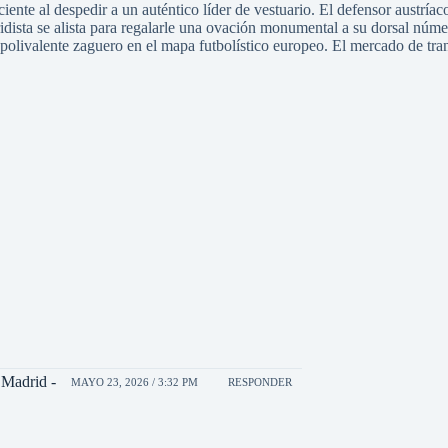
iente al despedir a un auténtico líder de vestuario. El defensor austría
dridista se alista para regalarle una ovación monumental a su dorsal nú
l polivalente zaguero en el mapa futbolístico europeo. El mercado de tra
l Madrid -
MAYO 23, 2026 / 3:32 PM
RESPONDER