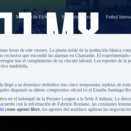
Mercado de Fichajes
Selección Méxicana
Futbol Intern
as horas de este viernes. La planta noble de la institución blanca compl
n exclusiva que encendió las alarmas en Chamartín. El experimentado d
 merengue tras el cumplimiento de su vínculo laboral. Los reportes de la
ctiva madrileña.
la llegó a su desenlace definitivo tras cinco temporadas repletas de éxit
gador disputará su último compromiso oficial en el Estadio Santiago Ber
tivo en el balompié de la Premier League o la Serie A italiana. La dire
 acuerdo con la información de Fabrizio Romano, las constantes lesione
id
como agente libre
, los agentes del austríaco agilizan las negociacio