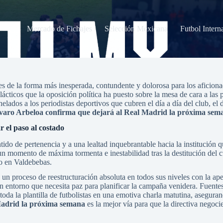
Mercado de Fichajes
Selección Méxicana
Futbol Intern
aires de la forma más inesperada, contundente y dolorosa para los aficio
ticos que la oposición política ha puesto sobre la mesa de cara a las p
ados a los periodistas deportivos que cubren el día a día del club, el di
varo Arbeloa confirma que dejará al Real Madrid la próxima sem
r el paso al costado
ido de pertenencia y a una lealtad inquebrantable hacia la institución 
n un momento de máxima tormenta e inestabilidad tras la destitución del 
o en Valdebebas.
á un proceso de reestructuración absoluta en todos sus niveles con la ap
a un entorno que necesita paz para planificar la campaña venidera. Fuen
oda la plantilla de futbolistas en una emotiva charla matutina, asegura
Madrid la próxima semana
es la mejor vía para que la directiva negocie 