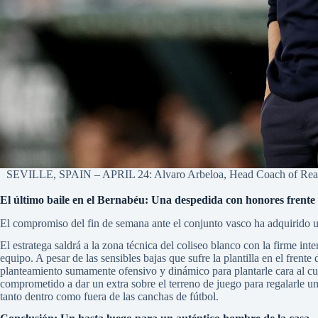
SEVILLE, SPAIN – APRIL 24: Alvaro Arbeloa, Head Coach of Real Ma
El último baile en el Bernabéu: Una despedida con honores frente 
El compromiso del fin de semana ante el conjunto vasco ha adquirido u
El estratega saldrá a la zona técnica del coliseo blanco con la firme in
equipo. A pesar de las sensibles bajas que sufre la plantilla en el frent
planteamiento sumamente ofensivo y dinámico para plantarle cara al c
comprometido a dar un extra sobre el terreno de juego para regalarle u
tanto dentro como fuera de las canchas de fútbol.