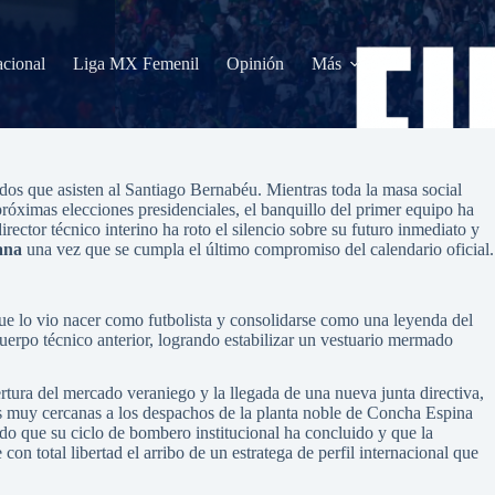
acional
Liga MX Femenil
Opinión
Más
nados que asisten al Santiago Bernabéu. Mientras toda la masa social
róximas elecciones presidenciales, el banquillo del primer equipo ha
rector técnico interino ha roto el silencio sobre su futuro inmediato y
ana
una vez que se cumpla el último compromiso del calendario oficial.
que lo vio nacer como futbolista y consolidarse como una leyenda del
cuerpo técnico anterior, logrando estabilizar un vestuario mermado
ertura del mercado veraniego y la llegada de una nueva junta directiva,
tes muy cercanas a los despachos de la planta noble de Concha Espina
ndo que su ciclo de bombero institucional ha concluido y que la
con total libertad el arribo de un estratega de perfil internacional que