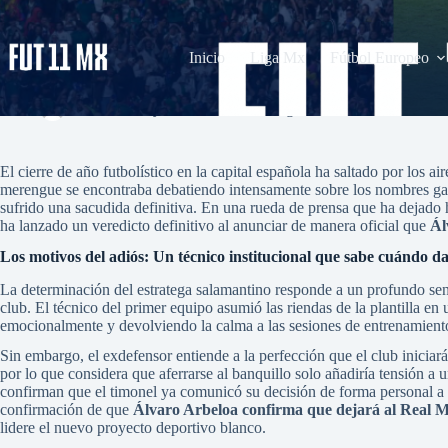
Saltar
al
contenido
Inicio
Liga Mx
Fútbol Europeo
Álvaro Arbeloa confirma que dejará al Real Madrid la próxima semana
admin
mayo 22, 2026
La Liga
1 comentario
El cierre de año futbolístico en la capital española ha saltado por los 
merengue se encontraba debatiendo intensamente sobre los nombres galác
sufrido una sacudida definitiva. En una rueda de prensa que ha dejado hel
ha lanzado un veredicto definitivo al anunciar de manera oficial que
Ál
Los motivos del adiós: Un técnico institucional que sabe cuándo da
La determinación del estratega salamantino responde a un profundo sent
club. El técnico del primer equipo asumió las riendas de la plantilla e
emocionalmente y devolviendo la calma a las sesiones de entrenamient
Sin embargo, el exdefensor entiende a la perfección que el club iniciar
por lo que considera que aferrarse al banquillo solo añadiría tensión 
confirman que el timonel ya comunicó su decisión de forma personal a t
confirmación de que
Álvaro Arbeloa confirma que dejará al Real 
lidere el nuevo proyecto deportivo blanco.