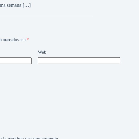
xima semana […]
án marcados con
*
Web
a la próxima vez que comente.