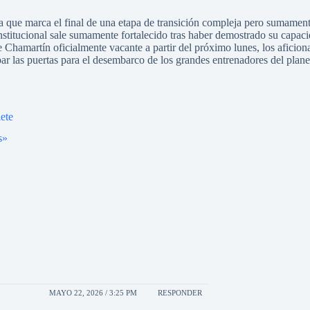
a que marca el final de una etapa de transición compleja pero sumamen
 institucional sale sumamente fortalecido tras haber demostrado su capa
 Chamartín oficialmente vacante a partir del próximo lunes, los aficio
par las puertas para el desembarco de los grandes entrenadores del plane
lete
s»
MAYO 22, 2026 / 3:25 PM
RESPONDER