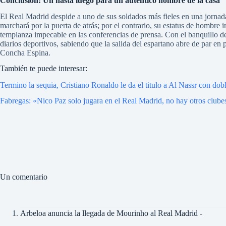
Conclusión: Un hasta luego para un auténtico hombre de la casa
El Real Madrid despide a uno de sus soldados más fieles en una jornad
marchará por la puerta de atrás; por el contrario, su estatus de hombre
templanza impecable en las conferencias de prensa. Con el banquillo de
diarios deportivos, sabiendo que la salida del espartano abre de par en 
Concha Espina.
También te puede interesar:
Termino la sequia, Cristiano Ronaldo le da el titulo a Al Nassr con dob
Fabregas: «Nico Paz solo jugara en el Real Madrid, no hay otros clube
Un comentario
Arbeloa anuncia la llegada de Mourinho al Real Madrid -