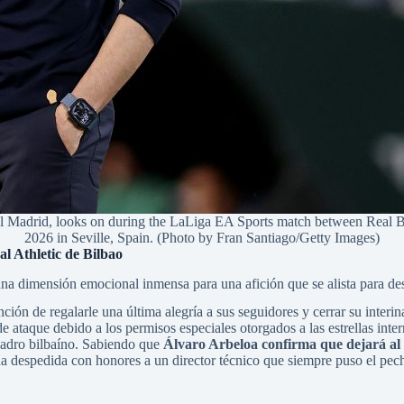
drid, looks on during the LaLiga EA Sports match between Real Bet
2026 in Seville, Spain. (Photo by Fran Santiago/Getty Images)
al Athletic de Bilbao
na dimensión emocional inmensa para una afición que se alista para des
tención de regalarle una última alegría a sus seguidores y cerrar su inte
e de ataque debido a los permisos especiales otorgados a las estrellas int
uadro bilbaíno. Sabiendo que
Álvaro Arbeloa confirma que dejará al
na despedida con honores a un director técnico que siempre puso el pec