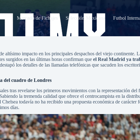
Mercado de Fichajes
Selección Méxicana
Futbol Intern
 verde del jugador
e altísimo impacto en los principales despachos del viejo continente. L
rtes surgidos en las últimas horas confirman que
el Real Madrid ya tra
destapó los detalles de las llamadas telefónicas que sacuden los escrito
ura del cuadro de Londres
les tras revelarse los primeros movimientos con la representación del f
Sabiendo la tremenda calidad que ofrece el centrocampista en la distrib
Chelsea todavía no ha recibido una propuesta económica de carácter fo
ximos días.