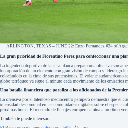
ARLINGTON, TEXAS – JUNE 22: Enzo Fernandez #24 of Argentina s
La gran prioridad de Florentino Pérez para confeccionar una plan
La ingeniería deportiva de la casa blanca prepara una ofensiva sumame
incorporación de un elemento con gran visión de campo y liderazgo inte
colocándolo en la cima de sus pretensiones. El volante sudamericano se 
globo terráqueo ya sigue al minuto cada movimiento de los emisarios m
Una batalla financiera que paraliza a los aficionados de la Premi
La ofensiva por el talentoso mediocentro pampero demuestra que el cuad
intensidad descomunal en las comunidades digitales sobre el espectacul
próximas horas. El mercado de fichajes europeo camina a un ritmo verd
También te puede interesar:
El Barça prepara nueva oferta por Julián Álvarez