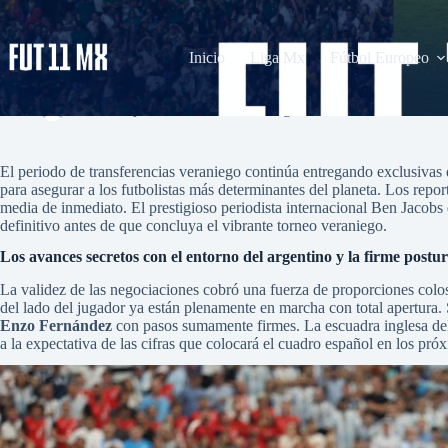
Saltar
al
contenido
Inicio
Liga Mx
Fútbol Europeo
El Real Madrid ya trabaja en la operación por Enzo Fernández tras luz
admin
junio 24, 2026
La Liga
2 comentarios
El periodo de transferencias veraniego continúa entregando exclusivas d
para asegurar a los futbolistas más determinantes del planeta. Los repo
media de inmediato. El prestigioso periodista internacional Ben Jacobs 
definitivo antes de que concluya el vibrante torneo veraniego.
Los avances secretos con el entorno del argentino y la firme post
La validez de las negociaciones cobró una fuerza de proporciones colosa
del lado del jugador ya están plenamente en marcha con total apertura. 
Enzo Fernández
con pasos sumamente firmes. La escuadra inglesa del 
a la expectativa de las cifras que colocará el cuadro español en los pró