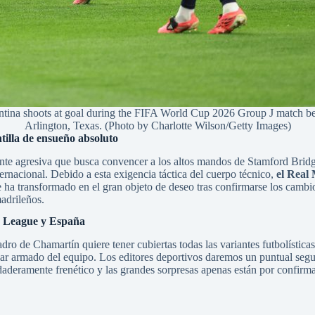
hoots at goal during the FIFA World Cup 2026 Group J match betwe
Arlington, Texas. (Photo by Charlotte Wilson/Getty Images)
tilla de ensueño absoluto
nte agresiva que busca convencer a los altos mandos de Stamford Bridg
rnacional. Debido a esta exigencia táctica del cuerpo técnico,
el Real
ha transformado en el gran objeto de deseo tras confirmarse los cambios
adrileños.
er League y España
ro de Chamartín quiere tener cubiertas todas las variantes futbolística
ar armado del equipo. Los editores deportivos daremos un puntual seguim
aderamente frenético y las grandes sorpresas apenas están por confirma