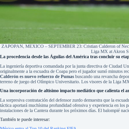
ZAPOPAN, MEXICO – SEPTEMBER 23: Cristian Calderon of Necaxa celeb
Liga MX at Akron St
La procedencia desde las Águilas del América tras concluir su et
La ingeniería deportiva comandada por la junta directiva de Ciudad Univ
originalmente a la escuadra de Coapa pero el jugador sumó minutos rec
Calderón es nuevo refuerzo de Pumas
buscando una revancha deportiv
terreno de juego del Olímpico Universitario. Los visores de la Liga MX
Una incorporación de altísimo impacto mediático que calienta el 
La sorpresiva contratación del defensor zurdo demuestra que la escuadr
táctica aportará muchísima profundidad ofensiva y experiencia en los pa
instalaciones de la Cantera durante los próximos días. El balompié nac
También te puede interesar:
México entra al Top 10 del Ranking FIFA