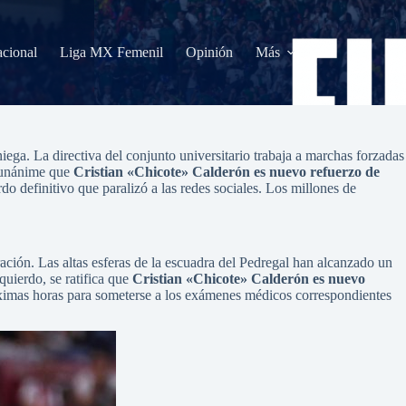
acional
Liga MX Femenil
Opinión
Más
ega. La directiva del conjunto universitario trabaja a marchas forzadas
a unánime que
Cristian «Chicote» Calderón es nuevo refuerzo de
do definitivo que paralizó a las redes sociales. Los millones de
ración. Las altas esferas de la escuadra del Pedregal han alcanzado un
zquierdo, se ratifica que
Cristian «Chicote» Calderón es nuevo
óximas horas para someterse a los exámenes médicos correspondientes