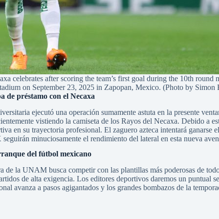
rates after scoring the team’s first goal during the 10th round m
adium on September 23, 2025 in Zapopan, Mexico. (Photo by Simon 
apa de préstamo con el Necaxa
ersitaria ejecutó una operación sumamente astuta en la presente ventana
ientemente vistiendo la camiseta de los Rayos del Necaxa. Debido a est
a en su trayectoria profesional. El zaguero azteca intentará ganarse e
 seguirán minuciosamente el rendimiento del lateral en esta nueva aven
arranque del fútbol mexicano
a de la UNAM busca competir con las plantillas más poderosas de todo e
rtidos de alta exigencia. Los editores deportivos daremos un puntual se
ional avanza a pasos agigantados y los grandes bombazos de la temporad