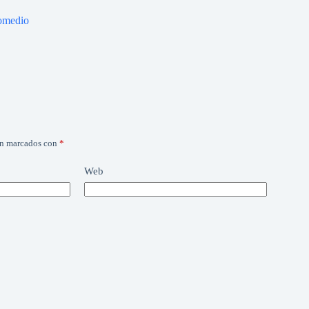
romedio
án marcados con
*
Web