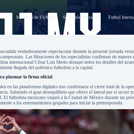
Mercado de Fichajes
Selección Méxicana
Futbol Intern
eo Apertura
acudida verdaderamente espectacular durante la presente jornada verani
l campeonato. Las filtraciones de los especialistas confirman de maner
dista internacional César Luis Merlo destapó todos los detalles del acuer
nente llegada del polémico futbolista a la capital.
ara plasmar la firma oficial
 en las plataformas digitales tras confirmarse el cierre total de la ope
ncia. Sabiendo el gran desequilibrio que ofrece el lateral por el sector i
l. El futbolista mexicano viajará a la Ciudad de México durante las pr
idamente a los entrenamientos grupales para iniciar la pretemporada.