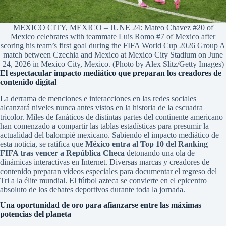
MEXICO CITY, MEXICO – JUNE 24: Mateo Chavez #20 of
Mexico celebrates with teammate Luis Romo #7 of Mexico after
scoring his team’s first goal during the FIFA World Cup 2026 Group A
match between Czechia and Mexico at Mexico City Stadium on June
24, 2026 in Mexico City, Mexico. (Photo by Alex Slitz/Getty Images)
El espectacular impacto mediático que preparan los creadores de
contenido digital
La derrama de menciones e interacciones en las redes sociales
alcanzará niveles nunca antes vistos en la historia de la escuadra
tricolor. Miles de fanáticos de distintas partes del continente americano
han comenzado a compartir las tablas estadísticas para presumir la
actualidad del balompié mexicano. Sabiendo el impacto mediático de
esta noticia, se ratifica que
México entra al Top 10 del Ranking
FIFA tras vencer a República Checa
detonando una ola de
dinámicas interactivas en Internet. Diversas marcas y creadores de
contenido preparan videos especiales para documentar el regreso del
Tri a la élite mundial. El fútbol azteca se convierte en el epicentro
absoluto de los debates deportivos durante toda la jornada.
Una oportunidad de oro para afianzarse entre las máximas
potencias del planeta