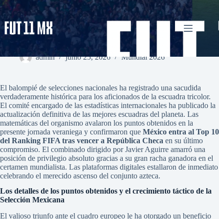
Saltar
al
contenido
México entra al Top 10 del Ranking FIFA tras vencer a
República Checa en el torneo
admin
junio 25, 2026
Mundial 2026
El balompié de selecciones nacionales ha registrado una sacudida
verdaderamente histórica para los aficionados de la escuadra tricolor.
El comité encargado de las estadísticas internacionales ha publicado la
actualización definitiva de las mejores escuadras del planeta. Las
matemáticas del organismo avalaron los puntos obtenidos en la
presente jornada veraniega y confirmaron que
México entra al Top 10
del Ranking FIFA tras vencer a República Checa
en su último
compromiso. El combinado dirigido por Javier Aguirre amarró una
posición de privilegio absoluto gracias a su gran racha ganadora en el
certamen mundialista. Las plataformas digitales estallaron de inmediato
celebrando el merecido ascenso del conjunto azteca.
Los detalles de los puntos obtenidos y el crecimiento táctico de la
Selección Mexicana
El valioso triunfo ante el cuadro europeo le ha otorgado un beneficio