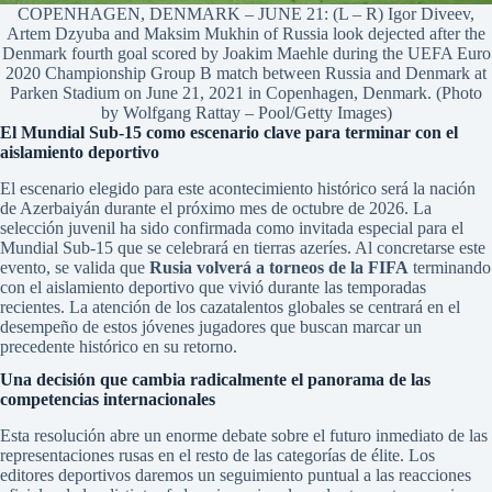
COPENHAGEN, DENMARK – JUNE 21: (L – R) Igor Diveev,
Artem Dzyuba and Maksim Mukhin of Russia look dejected after the
Denmark fourth goal scored by Joakim Maehle during the UEFA Euro
2020 Championship Group B match between Russia and Denmark at
Parken Stadium on June 21, 2021 in Copenhagen, Denmark. (Photo
by Wolfgang Rattay – Pool/Getty Images)
El Mundial Sub-15 como escenario clave para terminar con el
aislamiento deportivo
El escenario elegido para este acontecimiento histórico será la nación
de Azerbaiyán durante el próximo mes de octubre de 2026. La
selección juvenil ha sido confirmada como invitada especial para el
Mundial Sub-15 que se celebrará en tierras azeríes. Al concretarse este
evento, se valida que
Rusia volverá a torneos de la FIFA
terminando
con el aislamiento deportivo que vivió durante las temporadas
recientes. La atención de los cazatalentos globales se centrará en el
desempeño de estos jóvenes jugadores que buscan marcar un
precedente histórico en su retorno.
Una decisión que cambia radicalmente el panorama de las
competencias internacionales
Esta resolución abre un enorme debate sobre el futuro inmediato de las
representaciones rusas en el resto de las categorías de élite. Los
editores deportivos daremos un seguimiento puntual a las reacciones