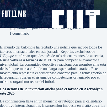
Saltar
al
contenido
Rusia volverá a torneos de la FIFA tras cuatro años de
suspensión
admin
junio 25, 2026
Uncategorized
1 comentario
El mundo del balompié ha recibido una noticia que sacude todos los
tableros internacionales en esta jornada. Reportes exclusivos de
L’Équipe
confirman que, después de más de cuatro años de ausencia,
Rusia volverá a torneos de la FIFA
para competir nuevamente a
nivel global. La comunidad deportiva reacciona con asombro ante esta
decisión que marca el fin de una larga espera administrativa. Este
movimiento representa el primer paso concreto para la reintegración de
la federación rusa en el sistema de competencias organizado por el
máximo organismo rector del fútbol.
Los detalles de la invitación oficial para el torneo en Azerbaiyán
este 2026
La confirmación llega en un momento estratégico para el calendario
deportivo internacional tras la suspensión impuesta en el año 2022. La