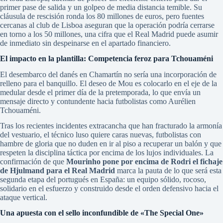
primer pase de salida y un golpeo de media distancia temible. Su
cláusula de rescisión ronda los 80 millones de euros, pero fuentes
cercanas al club de Lisboa aseguran que la operación podría cerrarse
en torno a los 50 millones, una cifra que el Real Madrid puede asumir
de inmediato sin despeinarse en el apartado financiero.
El impacto en la plantilla: Competencia feroz para Tchouaméni
El desembarco del danés en Chamartín no sería una incorporación de
relleno para el banquillo. El deseo de Mou es colocarlo en el eje de la
medular desde el primer día de la pretemporada, lo que envía un
mensaje directo y contundente hacia futbolistas como Aurélien
Tchouaméni.
Tras los recientes incidentes extracancha que han fracturado la armonía
del vestuario, el técnico luso quiere caras nuevas, futbolistas con
hambre de gloria que no duden en ir al piso a recuperar un balón y que
respeten la disciplina táctica por encima de los lujos individuales. La
confirmación de que
Mourinho pone por encima de Rodri el fichaje
de Hjulmand para el Real Madrid
marca la pauta de lo que será esta
segunda etapa del portugués en España: un equipo sólido, rocoso,
solidario en el esfuerzo y construido desde el orden defensivo hacia el
ataque vertical.
Una apuesta con el sello inconfundible de «The Special One»