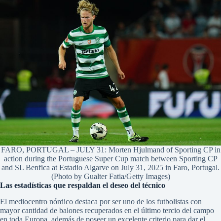
FARO, PORTUGAL – JULY 31: Morten Hjulmand of Sporting CP in
action during the Portuguese Super Cup match between Sporting CP
and SL Benfica at Estadio Algarve on July 31, 2025 in Faro, Portugal.
(Photo by Gualter Fatia/Getty Images)
Las estadísticas que respaldan el deseo del técnico
El mediocentro nórdico destaca por ser uno de los futbolistas con
mayor cantidad de balones recuperados en el último tercio del campo
en toda Europa, además de poseer un excelente criterio para dar el