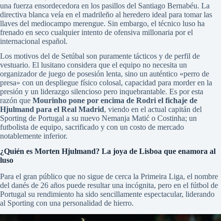
una fuerza ensordecedora en los pasillos del Santiago Bernabéu. La
directiva blanca veía en el madrileño al heredero ideal para tomar las
llaves del mediocampo merengue. Sin embargo, el técnico luso ha
frenado en seco cualquier intento de ofensiva millonaria por el
internacional español.
Los motivos del de Setúbal son puramente tácticos y de perfil de
vestuario. El lusitano considera que el equipo no necesita un
organizador de juego de posesión lenta, sino un auténtico «perro de
presa» con un despliegue físico colosal, capacidad para morder en la
presión y un liderazgo silencioso pero inquebrantable. Es por esta
razón que
Mourinho pone por encima de Rodri el fichaje de
Hjulmand para el Real Madrid
, viendo en el actual capitán del
Sporting de Portugal a su nuevo Nemanja Matić o Costinha; un
futbolista de equipo, sacrificado y con un costo de mercado
notablemente inferior.
¿Quién es Morten Hjulmand? La joya de Lisboa que enamora al
luso
Para el gran público que no sigue de cerca la Primeira Liga, el nombre
del danés de 26 años puede resultar una incógnita, pero en el fútbol de
Portugal su rendimiento ha sido sencillamente espectacular, liderando
al Sporting con una personalidad de hierro.