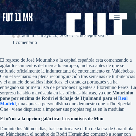
Saltar
al
contenido
Mourinho pone por encima de Rodri el fichaje de Hjulmand
para el Real Madrid
admin
mayo 20, 2026
Uncategorized
1 comentario
El regreso de José Mourinho a la capital española está comenzando a
agitar los cimientos del mercado europeo, incluso antes de que se
enfunde oficialmente la indumentaria de entrenamiento en Valdebebas.
Con el vestuario en plena reconfiguración tras semanas de turbulencias
y el anuncio de salidas históricas, el estratega portugués ya ha
entregado su primera lista de peticiones urgentes a Florentino Pérez. La
sorpresa ha sido mayúscula en las oficinas blancas, ya que
Mourinho
pone por encima de Rodri el fichaje de Hjulmand para el
Real
Madrid
, una apuesta personalísima que demuestra que «The Special
One» viene dispuesto a imponer sus propias reglas en la medular.
El «No» a la opción galáctica: Los motivos de Mou
Durante los últimos días, tras confirmarse el fin de la era de Guardiola
en Mánchester, el nombre de Rodri Hernández comenzó a sonar con