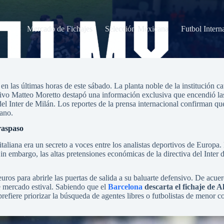
Mercado de Fichajes
Selección Méxicana
Futbol Intern
ios
n las últimas horas de este sábado. La planta noble de la institución cat
tivo Matteo Moretto destapó una información exclusiva que encendió las
del Inter de Milán. Los reportes de la prensa internacional confirman qu
iano.
traspaso
 italiana era un secreto a voces entre los analistas deportivos de Europa
 Sin embargo, las altas pretensiones económicas de la directiva del Inte
euros para abrirle las puertas de salida a su baluarte defensivo. De acu
e mercado estival. Sabiendo que el
Barcelona
descarta el fichaje de 
refiere priorizar la búsqueda de agentes libres o futbolistas de menor c