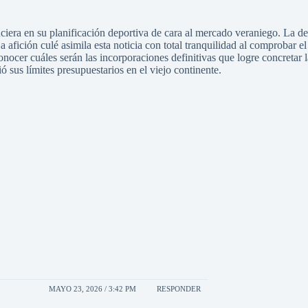
era en su planificación deportiva de cara al mercado veraniego. La deci
La afición culé asimila esta noticia con total tranquilidad al comprobar
cer cuáles serán las incorporaciones definitivas que logre concretar la 
 sus límites presupuestarios en el viejo continente.
MAYO 23, 2026 / 3:42 PM
RESPONDER