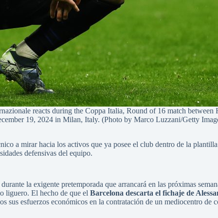
onale reacts during the Coppa Italia, Round of 16 match between FC
cember 19, 2024 in Milan, Italy. (Photo by Marco Luzzani/Getty Imag
o a mirar hacia los activos que ya posee el club dentro de la plantilla 
esidades defensivas del equipo.
asa durante la exigente pretemporada que arrancará en las próximas sema
o liguero. El hecho de que el
Barcelona descarta el fichaje de Aless
odos sus esfuerzos económicos en la contratación de un mediocentro de c