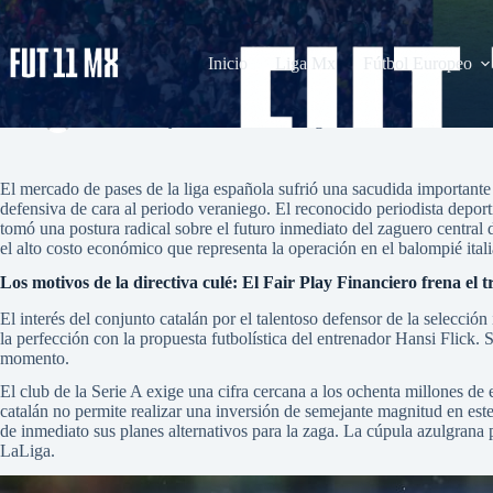
Saltar
al
contenido
Inicio
Liga Mx
Fútbol Europeo
Barcelona descarta el fichaje de Alessandro Bastoni
admin
mayo 23, 2026
La Liga
,
Serie A
2 comentar
El mercado de pases de la liga española sufrió una sacudida importante e
defensiva de cara al periodo veraniego. El reconocido periodista depor
tomó una postura radical sobre el futuro inmediato del zaguero central 
el alto costo económico que representa la operación en el balompié ital
Los motivos de la directiva culé: El Fair Play Financiero frena el 
El interés del conjunto catalán por el talentoso defensor de la selección
la perfección con la propuesta futbolística del entrenador Hansi Flick.
momento.
El club de la Serie A exige una cifra cercana a los ochenta millones de 
catalán no permite realizar una inversión de semejante magnitud en est
de inmediato sus planes alternativos para la zaga. La cúpula azulgrana p
LaLiga.