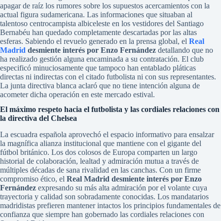
apagar de raíz los rumores sobre los supuestos acercamientos con la
actual figura sudamericana. Las informaciones que situaban al
talentoso centrocampista albiceleste en los vestidores del Santiago
Bernabéu han quedado completamente descartadas por las altas
esferas. Sabiendo el revuelo generado en la prensa global, el
Real
Madrid
desmiente interés por Enzo Fernández
detallando que no
ha realizado gestión alguna encaminada a su contratación. El club
especificó minuciosamente que tampoco han entablado pláticas
directas ni indirectas con el citado futbolista ni con sus representantes.
La junta directiva blanca aclaró que no tiene intención alguna de
acometer dicha operación en este mercado estival.
El máximo respeto hacia el futbolista y las cordiales relaciones con
la directiva del Chelsea
La escuadra española aprovechó el espacio informativo para ensalzar
la magnífica alianza institucional que mantiene con el gigante del
fútbol británico. Los dos colosos de Europa comparten un largo
historial de colaboración, lealtad y admiración mutua a través de
múltiples décadas de sana rivalidad en las canchas. Con un firme
compromiso ético, el
Real Madrid desmiente interés por Enzo
Fernández
expresando su más alta admiración por el volante cuya
trayectoria y calidad son sobradamente conocidas. Los mandatarios
madridistas prefieren mantener intactos los principios fundamentales de
confianza que siempre han gobernado las cordiales relaciones con