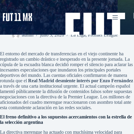
Saltar
al
contenido
Real Madrid desmiente interés por Enzo Fernández mediante
un comunicado
admin
julio 3, 2026
La Liga
,
Premier League
El entorno del mercado de transferencias en el viejo continente ha
registrado un cambio drástico e inesperado en la presente jornada. La
cúpula de la escuadra blanca decidió romper el silencio para aclarar las
incesantes especulaciones que inundaron los principales portales
deportivos del mundo. Las cuentas oficiales confirmaron de manera
rotunda que el
Real Madrid desmiente interés por Enzo Fernández
a través de una carta institucional urgente. El actual campeón español
lamentó públicamente la difusión de contenidos falsos sobre supuestas
negociaciones con la directiva de la Premier League. Los millones de
aficionados del cuadro merengue reaccionaron con asombro total ante
esta contundente aclaración en las redes sociales.
El freno definitivo a los supuestos acercamientos con la estrella de
la selección argentina
La directiva merengue ha actuado con muchísima velocidad para