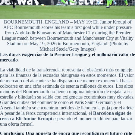
BOURNEMOUTH, ENGLAND – MAY 19: Eli Junior Kroupi of
AFC Bournemouth scores his team’s first goal while under pressure
from Abdukodir Khusanov of Manchester City during the Premier
League match between Bournemouth and Manchester City at Vitality
Stadium on May 19, 2026 in Bournemouth, England. (Photo by
Michael Steele/Getty Images)
Las duras exigencias de la Premier League y el millonario valor de
mercado
La viabilidad de la transferencia representa el obstáculo más complejo
para las finanzas de la escuadra blaugrana en estos momentos.
El valor
de mercado del atacante se ha disparado de manera exponencial hasta
colocarse en una cifra estimada de setenta millones de euros. Los altos
mandos del Bournemouth no tienen ninguna intención de regalar a su
estrella y blindarán su salida con exigencias económicas muy elevadas.
Grandes clubes del continente como el Paris Saint-Germain y el
Arsenal también se encuentran metidos de lleno en la puja por el ariete.
A pesar de la feroz competencia internacional, el
Barcelona sigue de
cerca a Eli Junior Kroupi
esperando el momento idóneo para lanzar
una oferta formal.
Conclusión: Una apuesta de época que reconfigura el futuro culé