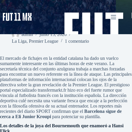
Saltar
al
contenido
El Barcelona sigue de cerca a Eli Junior Kroupi como
alternativa
admin
junio 15, 2026
La Liga
,
Premier League
1 comentario
El mercado de fichajes en la entidad catalana ha dado un vuelco
sumamente interesante en las últimas horas de este verano. La
secretaría técnica del conjunto azulgrana trabaja a marchas forzadas
para encontrar un nuevo referente en la línea de ataque. Las principales
plataformas de información internacional colocan los ojos de la
directiva sobre la gran revelación de la Premier League. El prestigioso
portal especializado transfermarkt.fr hizo eco del fuerte rumor que
vincula al futbolista francés con la institución española. La dirección
deportiva culé necesita una variante fresca que encaje a la perfección
con la filosofía ofensiva de su actual entrenador. Los reportes más
recientes del diario SPORT confirman que el
Barcelona sigue de
cerca a Eli Junior Kroupi
para potenciar su plantilla.
Los detalles de la joya del Bournemouth que enamoró a Hansi
Flick