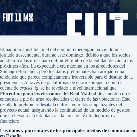
Saltar
al
contenido
Florentino gana las elecciones del Real Madrid
admin
junio 7, 2026
La Liga
1 comentario
El panorama institucional del conjunto merengue ha vivido una
jornada trascendental durante este domingo, debido a que los socios
acudieron a las urnas para definir el rumbo de la entidad de cara a los
próximos años. La expectativa era máxima en los alrededores del
Santiago Bernabéu, pero los datos preliminares han arrojado una
tendencia que parece completamente irreversible para el destino de la
presidencia. A través de plataformas de enorme impacto como la
cuenta de
cracks_ig
, se ha revelado a nivel internacional que
Florentino gana las elecciones del Real Madrid
de acuerdo con las
encuestas a pie de urna recolectadas al cierre de las votaciones. Este
resultado preliminar desata la euforia entre los simpatizantes del
proyecto actual, asegurando la continuidad de un modelo de gestión
que ha llevado al club blanco a la cima del éxito deportivo y
financiero.
Los datos y porcentajes de los principales medios de comunicación
en España