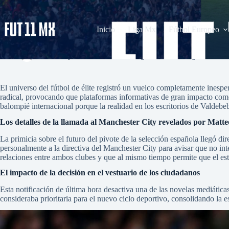
Saltar
al
contenido
Inicio
Liga Mx
Fútbol Europeo
Florentino no quiere a Rodri en el Madrid
admin
junio 5, 2026
La Liga
,
Premier League
1 co
El universo del fútbol de élite registró un vuelco completamente ines
radical, provocando que plataformas informativas de gran impacto com
balompié internacional porque la realidad en los escritorios de Valdeb
Los detalles de la llamada al Manchester City revelados por Matt
La primicia sobre el futuro del pivote de la selección española llegó d
personalmente a la directiva del Manchester City para avisar que no int
relaciones entre ambos clubes y que al mismo tiempo permite que el est
El impacto de la decisión en el vestuario de los ciudadanos
Esta notificación de última hora desactiva una de las novelas mediátic
consideraba prioritaria para el nuevo ciclo deportivo, consolidando la es