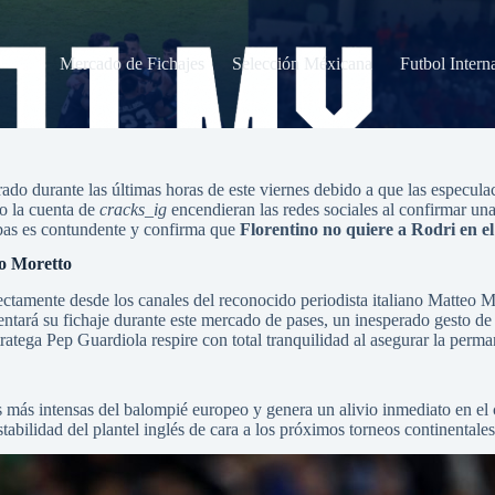
Mercado de Fichajes
Selección Méxicana
Futbol Intern
mentario
perado durante las últimas horas de este viernes debido a que las espe
o la cuenta de
cracks_ig
encendieran las redes sociales al confirmar un
ebas es contundente y confirma que
Florentino no quiere a Rodri en e
eo Moretto
irectamente desde los canales del reconocido periodista italiano Matteo 
entará su fichaje durante este mercado de pases, un inesperado gesto de
ratega Pep Guardiola respire con total tranquilidad al asegurar la per
as más intensas del balompié europeo y genera un alivio inmediato en el
tabilidad del plantel inglés de cara a los próximos torneos continentales