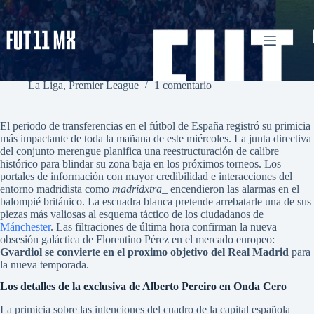
Saltar
al
contenido
Gvardiol se convierte en el proximo objetivo del Real Madrid
admin
junio 3, 2026
La Liga
,
Premier League
1 comentario
El periodo de transferencias en el fútbol de España registró su primicia
más impactante de toda la mañana de este miércoles. La junta directiva
del conjunto merengue planifica una reestructuración de calibre
histórico para blindar su zona baja en los próximos torneos. Los
portales de información con mayor credibilidad e interacciones del
entorno madridista como
madridxtra_
encendieron las alarmas en el
balompié británico. La escuadra blanca pretende arrebatarle una de sus
piezas más valiosas al esquema táctico de los ciudadanos de
Mánchester
. Las filtraciones de última hora confirman la nueva
obsesión galáctica de Florentino Pérez en el mercado europeo:
Gvardiol se convierte en el proximo objetivo del Real Madrid
para
la nueva temporada.
Los detalles de la exclusiva de Alberto Pereiro en Onda Cero
La primicia sobre las intenciones del cuadro de la capital española