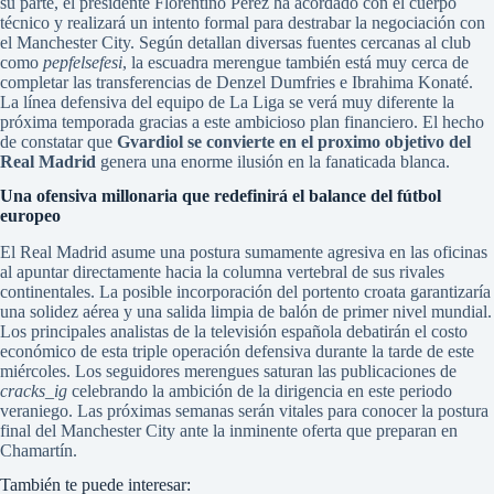
su parte, el presidente Florentino Pérez ha acordado con el cuerpo
técnico y realizará un intento formal para destrabar la negociación con
el Manchester City. Según detallan diversas fuentes cercanas al club
como
pepfelsefesi
, la escuadra merengue también está muy cerca de
completar las transferencias de Denzel Dumfries e Ibrahima Konaté.
La línea defensiva del equipo de La Liga se verá muy diferente la
próxima temporada gracias a este ambicioso plan financiero. El hecho
de constatar que
Gvardiol se convierte en el proximo objetivo del
Real Madrid
genera una enorme ilusión en la fanaticada blanca.
Una ofensiva millonaria que redefinirá el balance del fútbol
europeo
El Real Madrid asume una postura sumamente agresiva en las oficinas
al apuntar directamente hacia la columna vertebral de sus rivales
continentales. La posible incorporación del portento croata garantizaría
una solidez aérea y una salida limpia de balón de primer nivel mundial.
Los principales analistas de la televisión española debatirán el costo
económico de esta triple operación defensiva durante la tarde de este
miércoles. Los seguidores merengues saturan las publicaciones de
cracks_ig
celebrando la ambición de la dirigencia en este periodo
veraniego. Las próximas semanas serán vitales para conocer la postura
final del Manchester City ante la inminente oferta que preparan en
Chamartín.
También te puede interesar: