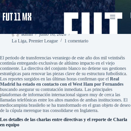
Saltar
al
contenido
El Real Madrid ha estado en contacto con el West Ham por
Fernandes
admin
junio 16, 2026
La Liga
,
Premier League
1 comentario
El periodo de transferencias veraniego de este año dos mil veintiséis
continúa entregando exclusivas de altísimo impacto en el viejo
continente. La directiva del conjunto blanco no detiene sus gestiones
estratégicas para renovar las piezas clave de su estructura futbolística.
Los reportes surgidos en las últimas horas confirman que el
Real
Madrid ha estado en contacto con el West Ham por Fernandes
buscando asegurar su contratación inmediata. Las principales
plataformas de información internacional siguen muy de cerca las
llamadas telefónicas entre los altos mandos de ambas instituciones. El
mediocampista brasileño se ha transformado en el gran objeto de deseo
de la cúpula merengue tras consolidarse en Inglaterra.
Los detalles de las charlas entre directivas y el reporte de Charla
en equipo