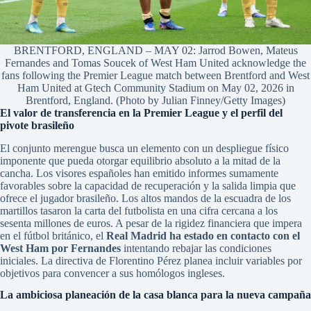
BRENTFORD, ENGLAND – MAY 02: Jarrod Bowen, Mateus
Fernandes and Tomas Soucek of West Ham United acknowledge the
fans following the Premier League match between Brentford and West
Ham United at Gtech Community Stadium on May 02, 2026 in
Brentford, England. (Photo by Julian Finney/Getty Images)
El valor de transferencia en la Premier League y el perfil del
pivote brasileño
El conjunto merengue busca un elemento con un despliegue físico
imponente que pueda otorgar equilibrio absoluto a la mitad de la
cancha. Los visores españoles han emitido informes sumamente
favorables sobre la capacidad de recuperación y la salida limpia que
ofrece el jugador brasileño. Los altos mandos de la escuadra de los
martillos tasaron la carta del futbolista en una cifra cercana a los
sesenta millones de euros. A pesar de la rigidez financiera que impera
en el fútbol británico, el
Real Madrid ha estado en contacto con el
West Ham por Fernandes
intentando rebajar las condiciones
iniciales. La directiva de Florentino Pérez planea incluir variables por
objetivos para convencer a sus homólogos ingleses.
La ambiciosa planeación de la casa blanca para la nueva campaña